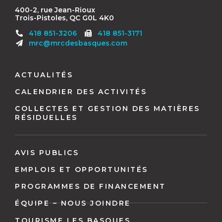
400-2, rue Jean-Rioux
Trois-Pistoles, QC G0L 4K0
Télécopieur
418 851-3206
418 851-3171
:
mrc@mrcdesbasques.com
Navigation
pied
ACTUALITÉS
de
CALENDRIER DES ACTIVITÉS
page
COLLECTES ET GESTION DES MATIÈRES
RÉSIDUELLES
AVIS PUBLICS
EMPLOIS ET OPPORTUNITÉS
PROGRAMMES DE FINANCEMENT
ÉQUIPE – NOUS JOINDRE
TOURISME LES BASQUES