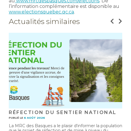
au
www.mrcdesbasques.com/elections
. De
l’information complémentaire est disponible au
www.electionsquebec.qc.ca
.
Actualités similaires
RÉFECTION DU SENTIER NATIONAL
PUBLIÉ LE
6 AOÛT 2026
La MRC des Basques a le plaisir d'informer la population
que le projet de réfection et de mise à niveau du