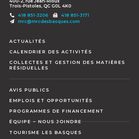
400-2, rue Jean-Rioux
Trois-Pistoles, QC G0L 4K0
Télécopieur
418 851-3206
418 851-3171
:
mrc@mrcdesbasques.com
Navigation
pied
ACTUALITÉS
de
CALENDRIER DES ACTIVITÉS
page
COLLECTES ET GESTION DES MATIÈRES
RÉSIDUELLES
AVIS PUBLICS
EMPLOIS ET OPPORTUNITÉS
PROGRAMMES DE FINANCEMENT
ÉQUIPE – NOUS JOINDRE
TOURISME LES BASQUES