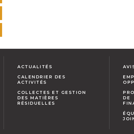
Navigation
ACTUALITÉS
AVI
pied
CALENDRIER DES
EMP
de
ACTIVITÉS
OP
page
COLLECTES ET GESTION
PR
DES MATIÈRES
DE
RÉSIDUELLES
FI
ÉQU
JOI