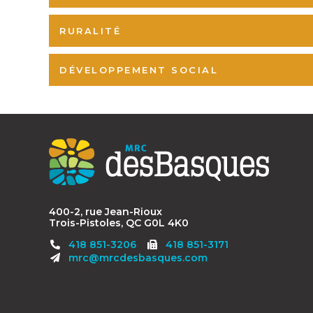
RURALITÉ
DÉVELOPPEMENT SOCIAL
Contact
MRC
des
Basques
400-2, rue Jean-Rioux
Trois-Pistoles, QC G0L 4K0
Télécopieur
418 851-3206
418 851-3171
:
mrc@mrcdesbasques.com