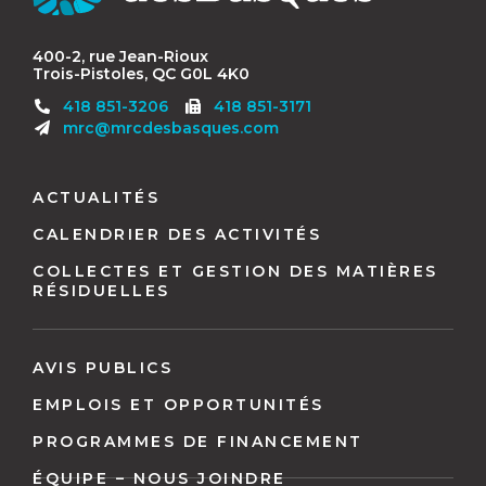
400-2, rue Jean-Rioux
Trois-Pistoles, QC G0L 4K0
Télécopieur
418 851-3206
418 851-3171
:
mrc@mrcdesbasques.com
Navigation
pied
ACTUALITÉS
de
CALENDRIER DES ACTIVITÉS
page
COLLECTES ET GESTION DES MATIÈRES
RÉSIDUELLES
AVIS PUBLICS
EMPLOIS ET OPPORTUNITÉS
PROGRAMMES DE FINANCEMENT
ÉQUIPE – NOUS JOINDRE