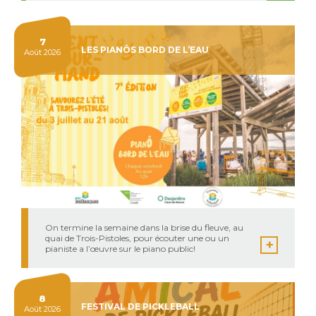
12
7
événements
LES PIANÔS BORD DE L’EAU
Août 2026
On termine la semaine dans la brise du fleuve, au
quai de Trois-Pistoles, pour écouter une ou un
pianiste a l’œuvre sur le piano public!
8
FESTIVAL DE PICKLEBALL
Août 2026