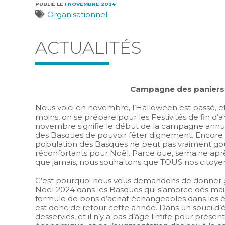
PUBLIÉ LE
1 NOVEMBRE 2024
Catégories
Organisationnel
ACTUALITÉS
Campagne des paniers 
Nous voici en novembre, l’Halloween est passé, 
moins, on se prépare pour les Festivités de fin d’
novembre signifie le début de la campagne annu
des Basques de pouvoir fêter dignement. Encore 
population des Basques ne peut pas vraiment goût
réconfortants pour Noël. Parce que, semaine aprè
que jamais, nous souhaitons que TOUS nos citoyens
C’est pourquoi nous vous demandons de donner
Noël 2024 dans les Basques qui s’amorce dès maint
formule de bons d’achat échangeables dans les épi
est donc de retour cette année. Dans un souci d’é
desservies, et il n’y a pas d’âge limite pour pr