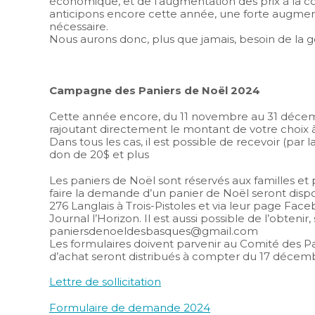
économique, et de l’augmentation des prix à la
anticipons encore cette année, une forte augme
nécessaire.
Nous aurons donc, plus que jamais, besoin de la 
Campagne des Paniers de Noël 2024
Cette année encore, du 11 novembre au 31 décembre
rajoutant directement le montant de votre choix à 
Dans tous les cas, il est possible de recevoir (par
don de 20$ et plus
Les paniers de Noël sont réservés aux familles et
faire la demande d’un panier de Noël seront dispo
276 Langlais à Trois-Pistoles et via leur page Fac
Journal l’Horizon. Il est aussi possible de l’obteni
paniersdenoeldesbasques@gmail.com
Les formulaires doivent parvenir au Comité des P
d’achat seront distribués à compter du 17 décem
Lettre de sollicitation
Formulaire de demande 2024