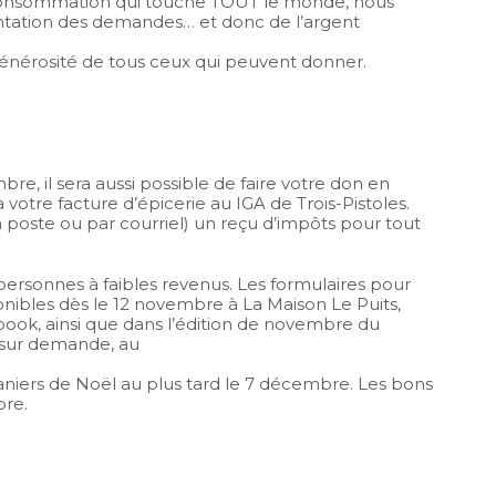
 consommation qui touche TOUT le monde, nous
ntation des demandes… et donc de l’argent
générosité de tous ceux qui peuvent donner.
, il sera aussi possible de faire votre don en
votre facture d’épicerie au IGA de Trois-Pistoles.
 la poste ou par courriel) un reçu d’impôts pour tout
 personnes à faibles revenus. Les formulaires pour
nibles dès le 12 novembre à La Maison Le Puits,
ebook, ainsi que dans l’édition de novembre du
r, sur demande, au
aniers de Noël au plus tard le 7 décembre. Les bons
bre.