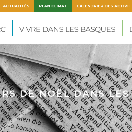
ACTUALITÉS
PLAN CLIMAT
CALENDRIER DES ACTIVIT
igation
cipale
C
VIVRE DANS LES BASQUES
RS DE NOËL DANS LES