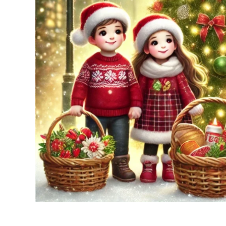
AGROALIMENTAIRE DANS LA
MRC DES BASQUES
PUBLIÉ LE
30 JUIN 2026
Du 25 au 27 septembre 2026. Une occasion pour
la relève de découvrir le territoire et de faire des
liens avec le milieu local
Lire la suite