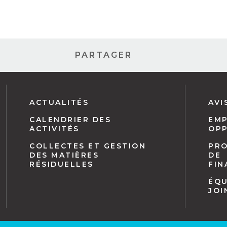
PARTAGER
Navigation
ACTUALITÉS
AVI
pied
CALENDRIER DES
EMP
de
ACTIVITÉS
OP
page
COLLECTES ET GESTION
PR
DES MATIÈRES
DE
RÉSIDUELLES
FI
ÉQU
JOI