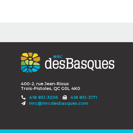
Contact
MRC
des
Basques
400-2, rue Jean-Rioux
Trois-Pistoles, QC G0L 4K0
Télécopieur
418 851-3206
418 851-3171
:
mrc@mrcdesbasques.com