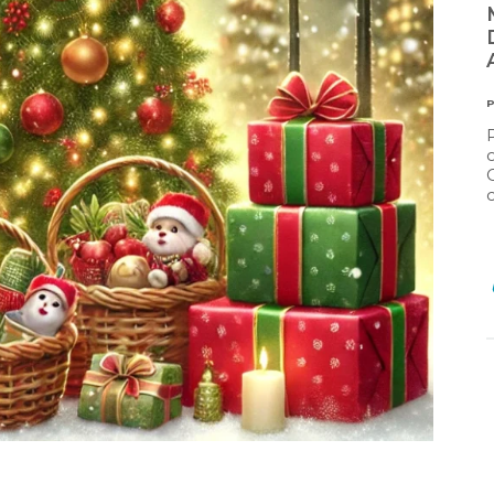
MINISTÈRE DE LA CULTURE ET
DES COMMUNICATIONS (MCC) –
AUTOMNE 2026
P
PUBLIÉ LE
27 JUILLET 2026
Plusieurs dépôts de projets sont actuellement
ouverts au ministère de la Culture et des
Communications procède actuellement, et aux
cours des prochaines mois.
Lire la suite