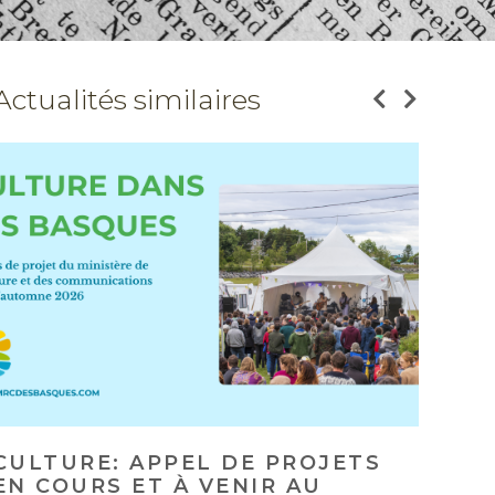
Actualités similaires
APPEL DE CANDIDATURES POUR
SÉ
LE CONSEIL RÉGIONAL DU
T