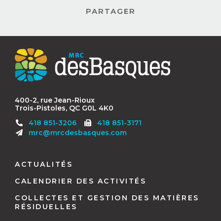
Contact
MRC
des
Basques
400-2, rue Jean-Rioux
Trois-Pistoles, QC G0L 4K0
Télécopieur
418 851-3206
418 851-3171
:
mrc@mrcdesbasques.com
Navigation
pied
ACTUALITÉS
de
CALENDRIER DES ACTIVITÉS
page
COLLECTES ET GESTION DES MATIÈRES
RÉSIDUELLES