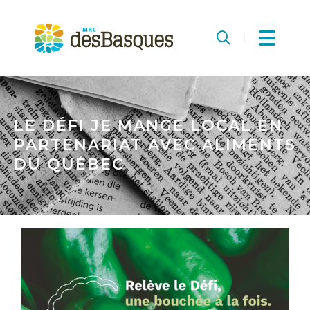
MRC
des
Recherche
Basques
LE DÉFI JE MANGE LOCAL EN
PARTENARIAT AVEC ALIMENTS
DU QUÉBEC