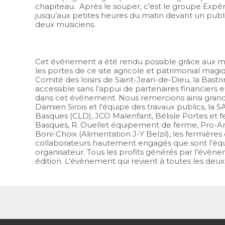
chapiteau. Après le souper, c’est le groupe Expéri
jusqu’aux petites heures du matin devant un publi
deux musiciens.
Cet événement a été rendu possible grâce aux me
les portes de ce site agricole et patrimonial magi
Comité des loisirs de Saint-Jean-de-Dieu, la Bast
accessible sans l’appui de partenaires financiers e
dans cet événement. Nous remercions ainsi grand
Damien Sirois et l’équipe des travaux publics, la
Basques (CLD), JCO Malenfant, Bélisle Portes et fe
Basques, R. Ouellet équipement de ferme, Pro-Arm
Boni-Choix (Alimentation J-Y Belzil), les fermière
collaborateurs hautement engagés que sont l’é
organisateur. Tous les profits générés par l’évèn
édition. L’évènement qui revient à toutes les deu