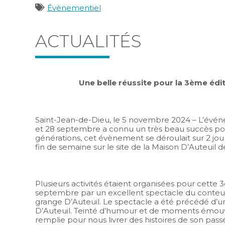
AGROALIMENTAIRE DANS LA
Catégories
Évènementiel
MRC DES BASQUES
ACTUALITÉS
PUBLIÉ LE
30 JUIN 2026
Du 25 au 27 septembre 2026. Une occasion po
la relève de découvrir le territoire et de faire de
liens avec le milieu local
Une belle réussite pour la 3ème édi
Lire la suite
Saint-Jean-de-Dieu, le 5 novembre 2024 – L’évén
et 28 septembre a connu un très beau succès pour
générations, cet évènement se déroulait sur 2 jour
fin de semaine sur le site de la Maison D’Auteuil 
Plusieurs activités étaient organisées pour cette 3
septembre par un excellent spectacle du conteur
grange D’Auteuil. Le spectacle a été précédé d
D’Auteuil. Teinté d’humour et de moments émouva
remplie pour nous livrer des histoires de son pass