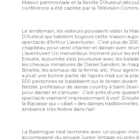
Maison patrimoniale et la famille D’Auteuil décou
conférence a été captée par la Télévision Commu
Le lendemain, les visiteurs pouvaient visiter la M
D’Auteuil qui habitent toujours cette maison aujour
spectacle d’Arthur L’aventurier. C’est plus de 20
chapiteau pour venir chanter et danser avec leurs 
L’aventurier! Un merveilleux moment pour les enfa
Ensuite, la journée s’est poursuivie avec les balad
les chevaux miniatures de Daniel Saindon, le maqu
Binette, les animaux de la ferme, etc. Pour agrém
a joué une bonne partie de l’après-midi sur la pla
500 personnes se baladaient sur le terrain durant 
Belzile, professeur de danse country à Saint-Jean-d
pour danser et s’amuser. C’est près d’une quaranta
spectacle vraiment impressionnant à voir! Ensui
la Bacaisse qui « câlait » des danses traditionnelle
ambiance très festive dans l’air!
La Bastringue s’est terminée avec un souper méc
accompagné du groupe Junior Vintage où près d’u