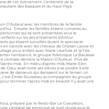
lera de cet évènement. L’entièreté de la
nautaire des Basques et du Haut-Pays.
aison D’Auteuil avec les membres de la famille
d’hui. Ensuite, les familles étaient conviées au
0 personnes qui se sont présentées sous le
enfants sur les airs entraînants d’Arthur
nts qui étaient survoltés durant le spectacle.
es en carriole avec les chevaux de Ghislain Lavoie et
illage pour enfant avec Marie Libellule et la Fée
enter l’ambiance, le groupe folklorique La Bacaisse
ce centrale derrière la Maison D’Auteuil. Plus de
l’après-midi. En milieu d’après-midi, Marie-Elen
e-Dieu, avait invité ses élèves à se joindre à elle
ine de danseurs qui dansaient sur le terrain, un
te, c’est Émilie Rousseau, accompagnée du groupe
s pour terminer l’après-midi en beauté! Il y avait une
houi, préparé par le Resto-Bar Le Gueuleton,
ne centaine de personne se sont réunis sous le