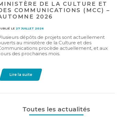
PATRIMOINE (CRP)
PUBLIÉ LE
15 JUILLET 2026
La MRC des Basques est à la recherche de deux
personnes citoyennes de la MRC des Basques
intéressées à siéger sur son nouveau Conseil
régional du patrimoine (CRP).
Téléchargez
Toutes les actualités