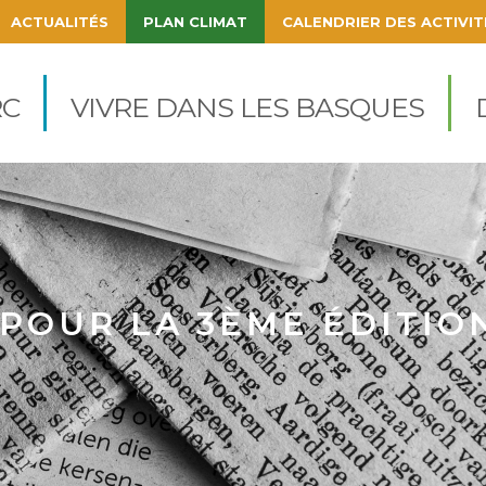
ACTUALITÉS
PLAN CLIMAT
CALENDRIER DES ACTIVIT
igation
cipale
C
VIVRE DANS LES BASQUES
 POUR LA 3ÈME ÉDITIO