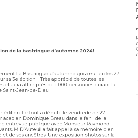
MINISTÈRE DE LA CULTURE ET
DES COMMUNICATIONS (MCC) –
AUTOMNE 2026
PUBLIÉ LE
27 JUILLET 2026
ur
s
Plusieurs dépôts de projets sont actuellement
ouverts au ministère de la Culture et des
Communications procède actuellement, et aux
tion de la bastringue d’automne 2024!
cours des prochaines mois.
ement La Bastringue d’automne qui a eu lieu les 27
Lire la suite
 sa 3e édition ! Très apprécié de toutes les
s et aura attiré près de 1 000 personnes durant la
de Saint-Jean-de-Dieu.
e édition. Le tout a débuté le vendredi soir 27
 acadien Dominique Breau dans le fenil de la
’une entrevue publique avec Monsieur Raymond
nts, M D’Auteuil a fait appel à sa mémoire bien
é et de ses ancêtres. Une exposition photos sur la