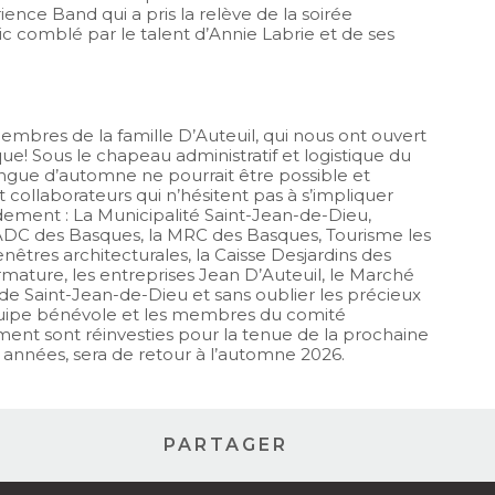
ence Band qui a pris la relève de la soirée
c comblé par le talent d’Annie Labrie et de ses
mbres de la famille D’Auteuil, qui nous ont ouvert
que! Sous le chapeau administratif et logistique du
ringue d’automne ne pourrait être possible et
t collaborateurs qui n’hésitent pas à s’impliquer
ement : La Municipalité Saint-Jean-de-Dieu,
 SADC des Basques, la MRC des Basques, Tourisme les
nêtres architecturales, la Caisse Desjardins des
ature, les entreprises Jean D’Auteuil, le Marché
s de Saint-Jean-de-Dieu et sans oublier les précieux
quipe bénévole et les membres du comité
ement sont réinvesties pour la tenue de la prochaine
x années, sera de retour à l’automne 2026.
PARTAGER