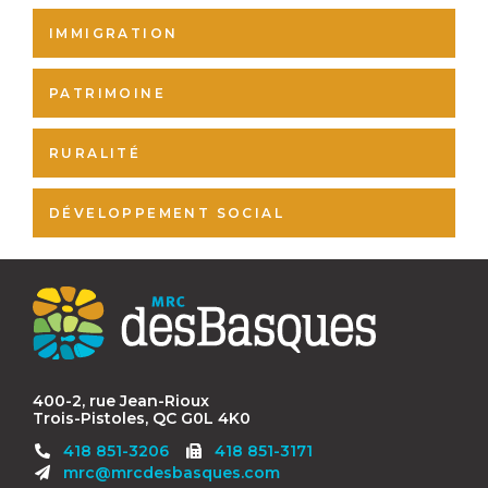
IMMIGRATION
PATRIMOINE
RURALITÉ
DÉVELOPPEMENT SOCIAL
Contact
MRC
des
Basques
400-2, rue Jean-Rioux
Trois-Pistoles, QC G0L 4K0
Télécopieur
418 851-3206
418 851-3171
:
mrc@mrcdesbasques.com