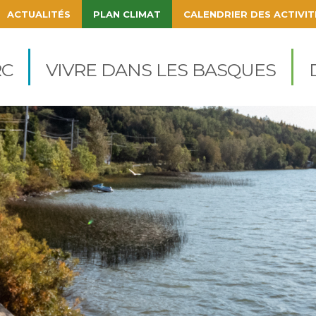
ACTUALITÉS
PLAN CLIMAT
CALENDRIER DES ACTIVIT
igation
cipale
C
VIVRE DANS LES BASQUES