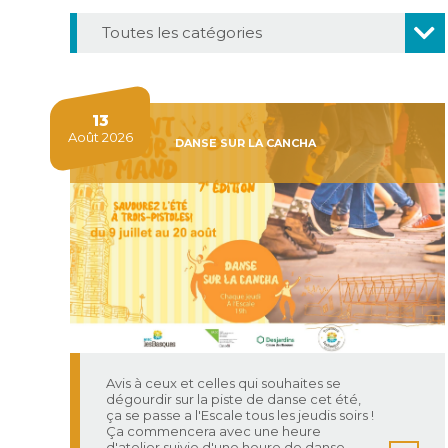
Toutes les catégories
2
13
Août 2026
événements
DANSE SUR LA CANCHA
Avis à ceux et celles qui souhaites se
dégourdir sur la piste de danse cet été,
ça se passe a l'Escale tous les jeudis soirs !
Ça commencera avec une heure
d'atelier suivie d'une heure de danse