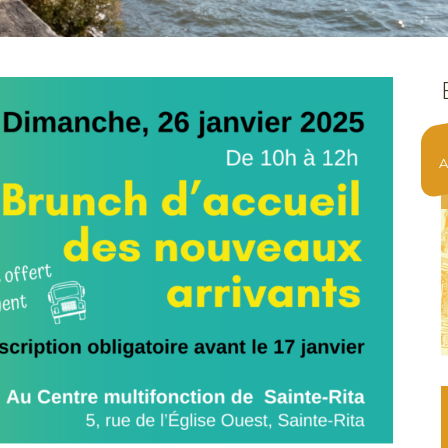
7
Août 2026
LES PIANÔS BORD DE L’EAU
On termine la semaine dans la brise du
fleuve, au quai de Trois-Pistoles, pour