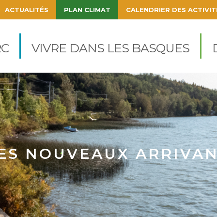
ACTUALITÉS
PLAN CLIMAT
CALENDRIER DES ACTIVIT
igation
cipale
C
VIVRE DANS LES BASQUES
ES NOUVEAUX ARRIVAN