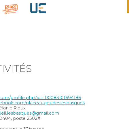
écouter une ou un pianiste a l’œuvre sur le
piano public!
IVITÉS
.com/profile.php?id=100083101694186
cebook.com/placeauxjeuneslesbasques
élanie Rioux
ueil.lesbasques@gmail.com
-0404, poste 2502#
 avant le 17 janvier: