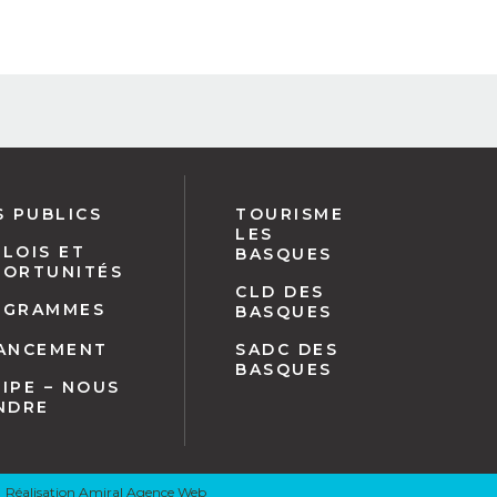
S PUBLICS
TOURISME
LES
LOIS ET
BASQUES
PORTUNITÉS
CLD DES
OGRAMMES
BASQUES
NANCEMENT
SADC DES
BASQUES
IPE – NOUS
NDRE
Réalisation
Amiral Agence Web