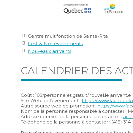
Pistoles ou, s’il pleut, dans la Forge à
Bérubé.
Lieu
Centre multifonction de Sainte-Rita
Catégories
Festivals et évènements
Publics
Nouveaux arrivants
CALENDRIER DES ACT
Coût : 10$/personne et gratuit/nouvel.le arrivant.e
Site Web de l’événement :
https://www.facebook
Autre source web de promotion :
https://www.fa
Nom de la personne responsable à contacter : M
Adresse courriel de la personne à contacter :
acc
Téléphone de la personne à contacter : (418) 314
Pour réserver votre place, complétez ce formulaire