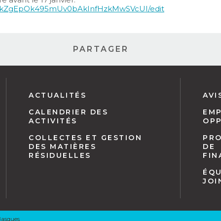
StVkZgEpOk495mUv0bAkInfHzkMwSVcUI/edit
PARTAGER
Navigation
ACTUALITÉS
AVI
pied
CALENDRIER DES
EMP
de
ACTIVITÉS
OP
page
COLLECTES ET GESTION
PR
DES MATIÈRES
DE
RÉSIDUELLES
FI
ÉQU
JOI
Basques