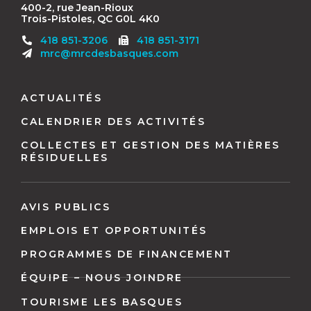
400-2, rue Jean-Rioux
Trois-Pistoles, QC G0L 4K0
Télécopieur
418 851-3206
418 851-3171
:
mrc@mrcdesbasques.com
Navigation
pied
ACTUALITÉS
de
CALENDRIER DES ACTIVITÉS
page
COLLECTES ET GESTION DES MATIÈRES
RÉSIDUELLES
AVIS PUBLICS
EMPLOIS ET OPPORTUNITÉS
PROGRAMMES DE FINANCEMENT
ÉQUIPE – NOUS JOINDRE
TOURISME LES BASQUES