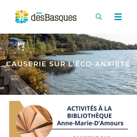
MRC
des
Recherche
Basques
CAUSERIE SUR L’ÉCO-ANXIÉTÉ