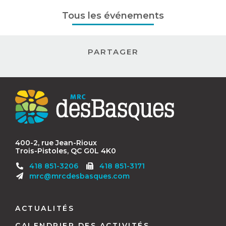
Tous les événements
PARTAGER
Contact
MRC
des
Basques
400-2, rue Jean-Rioux
Trois-Pistoles, QC G0L 4K0
Télécopieur
418 851-3206
418 851-3171
:
mrc@mrcdesbasques.com
Navigation
pied
ACTUALITÉS
de
CALENDRIER DES ACTIVITÉS