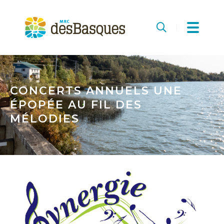
MRC
des
Recherche
Basques
CONCERTS ANNUELS UNE
ÉPOPÉE AU FIL DES
MÉLODIES