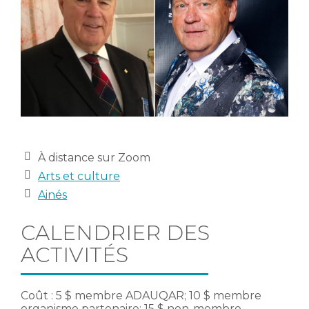
Lieu
À distance sur Zoom
Catégories
Arts et culture
Publics
Ainés
CALENDRIER DES
ACTIVITÉS
Coût : 5 $ membre ADAUQAR; 10 $ membre
organisme partenaire; 15 $ non-membre.