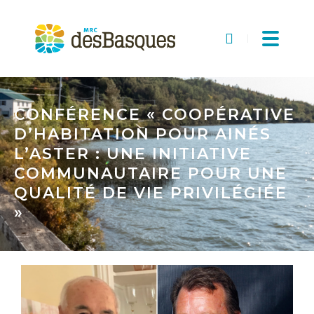
MRC
des
Recherche
Basques
CONFÉRENCE « COOPÉRATIVE
D’HABITATION POUR AINÉS
L’ASTER : UNE INITIATIVE
COMMUNAUTAIRE POUR UNE
QUALITÉ DE VIE PRIVILÉGIÉE
»