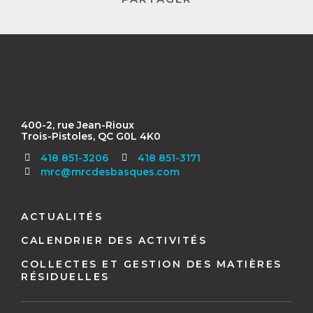
Contact
MRC
des
Basques
400-2, rue Jean-Rioux
Trois-Pistoles, QC G0L 4K0
Télécopieur
418 851-3206
418 851-3171
:
mrc@mrcdesbasques.com
Navigation
pied
ACTUALITÉS
de
CALENDRIER DES ACTIVITÉS
page
COLLECTES ET GESTION DES MATIÈRES
RÉSIDUELLES