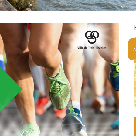
7
Août 2026
LES PIANÔS BORD DE L’EAU
On termine la semaine dans la brise du
fleuve, au quai de Trois-Pistoles, pour