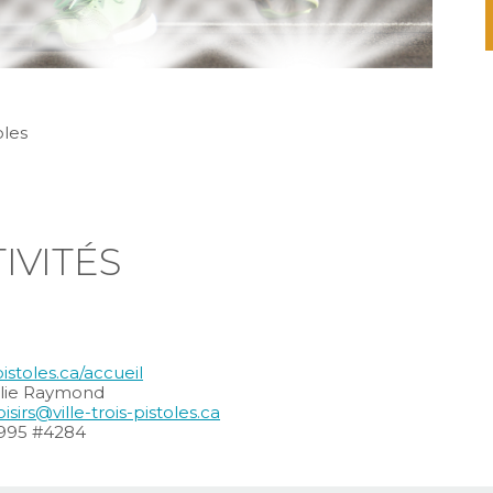
écouter une ou un pianiste a l’œuvre sur le
piano public!
oles
IVITÉS
pistoles.ca/accueil
ulie Raymond
loisirs@ville-trois-pistoles.ca
1995 #4284