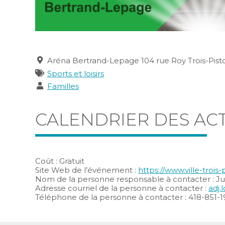
Pistoles ou, s’il pleut, dans la Forge à
Bérubé.
Lieu
Aréna Bertrand-Lepage 104 rue Roy Trois-Pist
Catégories
Sports et loisirs
Publics
Familles
CALENDRIER DES ACT
Coût : Gratuit
Site Web de l’événement :
https://www.ville-trois-
Nom de la personne responsable à contacter : J
Adresse courriel de la personne à contacter :
adj.
Téléphone de la personne à contacter : 418-851-