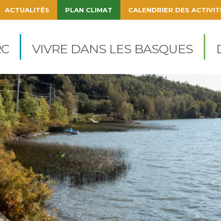
ACTUALITÉS
PLAN CLIMAT
CALENDRIER DES ACTIVIT
igation
cipale
C
VIVRE DANS LES BASQUES