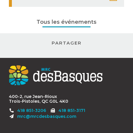
Tous les événements
PARTAGER
Contact
MRC
des
Basques
400-2, rue Jean-Rioux
Trois-Pistoles, QC G0L 4K0
Télécopieur
418 851-3206
418 851-3171
:
mrc@mrcdesbasques.com
Navigation