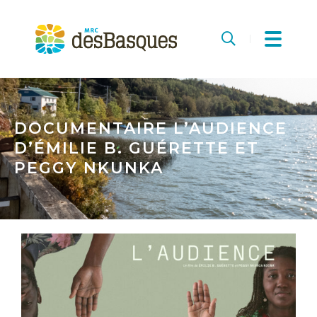
MRC
des
Recherche
Basques
DOCUMENTAIRE L’AUDIENCE
D’ÉMILIE B. GUÉRETTE ET
PEGGY NKUNKA