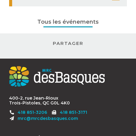
Tous les événements
PARTAGER
Contact
MRC
des
Basques
400-2, rue Jean-Rioux
Trois-Pistoles, QC G0L 4K0
Télécopieur
418 851-3206
418 851-3171
:
mrc@mrcdesbasques.com
Navigation