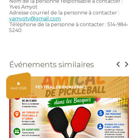
Nom de la personne responsable à contacter :
Yves Amyot
Adresse courriel de la personne à contacter :
yamyoty@gmail.com
Téléphone de la personne à contacter : 514-984-
5240
Événements similaires
8
FESTIVAL DE PICKLEBALL
oût 2026
Août