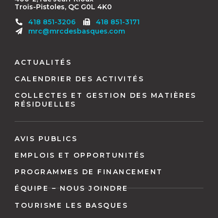
Trois-Pistoles, QC G0L 4K0
Télécopieur
418 851-3206
418 851-3171
:
mrc@mrcdesbasques.com
Navigation
pied
ACTUALITÉS
de
CALENDRIER DES ACTIVITÉS
page
COLLECTES ET GESTION DES MATIÈRES
RÉSIDUELLES
AVIS PUBLICS
EMPLOIS ET OPPORTUNITÉS
PROGRAMMES DE FINANCEMENT
ÉQUIPE – NOUS JOINDRE
TOURISME LES BASQUES