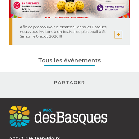
Afin de promouvoir le pickleball dans les Basques,
nous vous invitons à un festival de pickleball à St-
Simon le 8 août 2026 !!!
Tous les événements
PARTAGER
Contact
MRC
des
Basques
400-2, rue Jean-Rioux