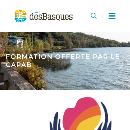
MRC
des
Recherche
Basques
FORMATION OFFERTE PAR LE
CAPAB