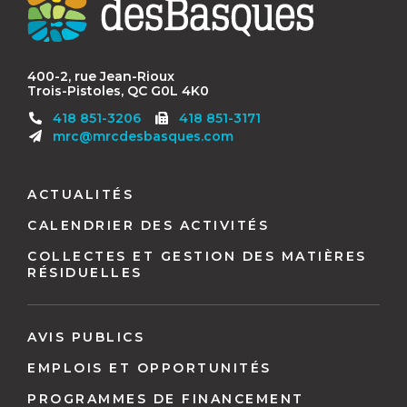
des
Basques
400-2, rue Jean-Rioux
Trois-Pistoles, QC G0L 4K0
Télécopieur
418 851-3206
418 851-3171
:
mrc@mrcdesbasques.com
Navigation
pied
ACTUALITÉS
de
CALENDRIER DES ACTIVITÉS
page
COLLECTES ET GESTION DES MATIÈRES
RÉSIDUELLES
AVIS PUBLICS
EMPLOIS ET OPPORTUNITÉS
PROGRAMMES DE FINANCEMENT