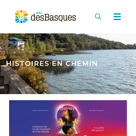
MRC
des
Recherche
Basques
HISTOIRES EN CHEMIN