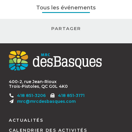
Tous les événements
PARTAGER
Contact
MRC
des
Basques
400-2, rue Jean-Rioux
Trois-Pistoles, QC G0L 4K0
Télécopieur
418 851-3206
418 851-3171
:
mrc@mrcdesbasques.com
Navigation
pied
ACTUALITÉS
de
CALENDRIER DES ACTIVITÉS