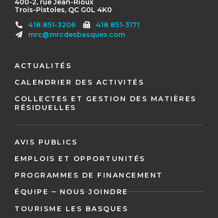
400-2, rue Jean-Rioux
Trois-Pistoles, QC G0L 4K0
Télécopieur
418 851-3206
418 851-3171
:
mrc@mrcdesbasques.com
Navigation
pied
ACTUALITÉS
de
CALENDRIER DES ACTIVITÉS
page
COLLECTES ET GESTION DES MATIÈRES
RÉSIDUELLES
AVIS PUBLICS
EMPLOIS ET OPPORTUNITÉS
PROGRAMMES DE FINANCEMENT
ÉQUIPE – NOUS JOINDRE
TOURISME LES BASQUES