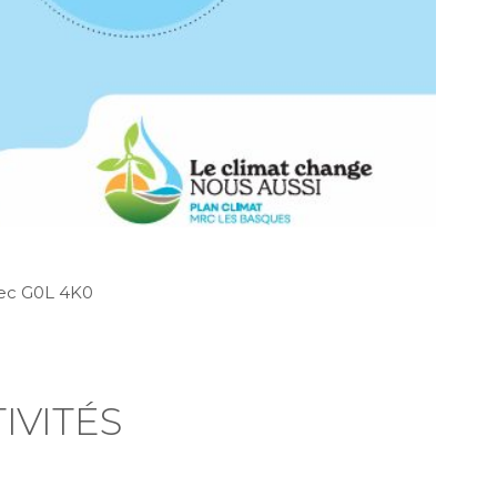
bec G0L 4K0
IVITÉS