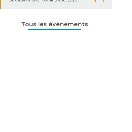
Pistoles ou, s’il pleut, dans la Forge à
Bérubé.
Tous les événements