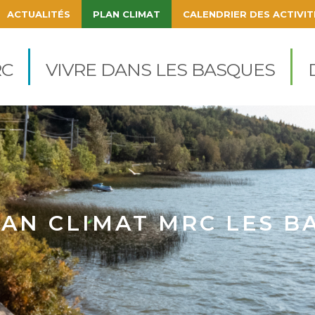
ACTUALITÉS
PLAN CLIMAT
CALENDRIER DES ACTIVIT
igation
cipale
C
VIVRE DANS LES BASQUES
AN CLIMAT MRC LES B