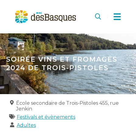
MRC
des
Recherche
Basques
SOIRÉE VINS ET FROMAGES
2024 DE TROIS-PISTOLES
Lieu
École secondaire de Trois-Pistoles 455, rue
Jenkin
Catégories
Festivals et évènements
Publics
Adultes