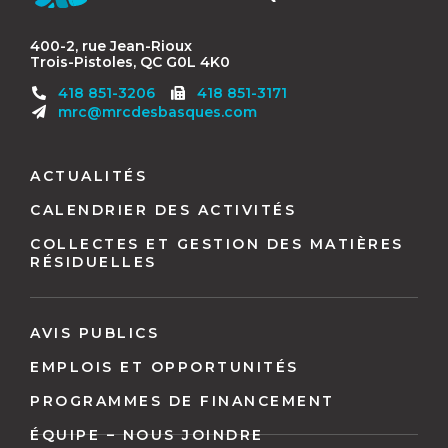
400-2, rue Jean-Rioux
Trois-Pistoles, QC G0L 4K0
Télécopieur
418 851-3206
418 851-3171
:
mrc@mrcdesbasques.com
Navigation
pied
ACTUALITÉS
de
CALENDRIER DES ACTIVITÉS
page
COLLECTES ET GESTION DES MATIÈRES
RÉSIDUELLES
AVIS PUBLICS
EMPLOIS ET OPPORTUNITÉS
PROGRAMMES DE FINANCEMENT
ÉQUIPE – NOUS JOINDRE