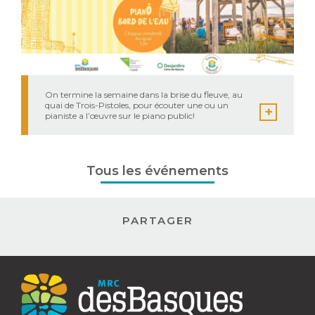
On termine la semaine dans la brise du fleuve, au
quai de Trois-Pistoles, pour écouter une ou un
pianiste a l’œuvre sur le piano public!
Tous les événements
PARTAGER
Contact
MRC
des
Basques