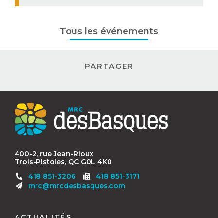
Tous les événements
PARTAGER
Contact
MRC
des
Basques
400-2, rue Jean-Rioux
Trois-Pistoles, QC G0L 4K0
Télécopieur
418 851-3206
418 851-3171
:
mrc@mrcdesbasques.com
Navigation
ACTUALITÉS