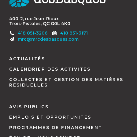
Basques
400-2, rue Jean-Rioux
Trois-Pistoles, QC G0L 4K0
Télécopieur
418 851-3206
418 851-3171
:
mrc@mrcdesbasques.com
Navigation
pied
ACTUALITÉS
de
CALENDRIER DES ACTIVITÉS
page
COLLECTES ET GESTION DES MATIÈRES
RÉSIDUELLES
AVIS PUBLICS
EMPLOIS ET OPPORTUNITÉS
PROGRAMMES DE FINANCEMENT