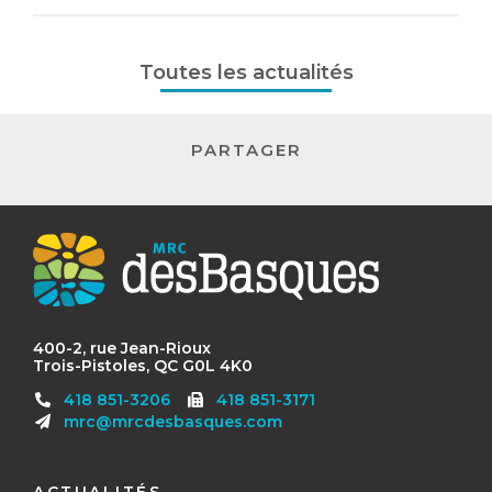
Toutes les actualités
PARTAGER
Contact
MRC
des
Basques
400-2, rue Jean-Rioux
Trois-Pistoles, QC G0L 4K0
Télécopieur
418 851-3206
418 851-3171
:
mrc@mrcdesbasques.com
Navigation