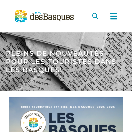
MRC
des
Recherche
Basques
PLEINS DE NOUVEAUTÉS
POUR LES TOURISTES DANS
LES BASQUES!