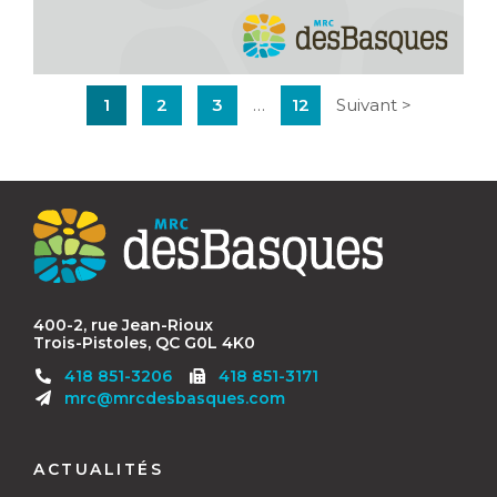
Pagination
1
2
3
…
12
Suivant >
Contact
MRC
des
Basques
400-2, rue Jean-Rioux
Trois-Pistoles, QC G0L 4K0
Télécopieur
418 851-3206
418 851-3171
:
mrc@mrcdesbasques.com
Navigation
pied
ACTUALITÉS