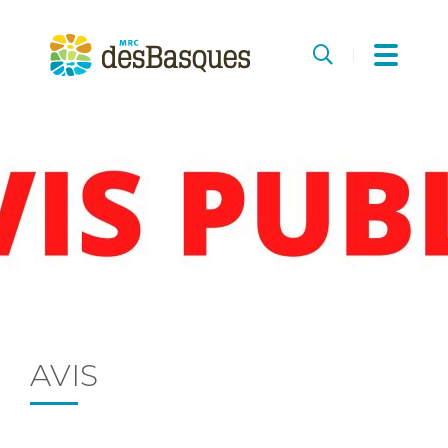
MRC
des
Recherche
Basques
AVIS