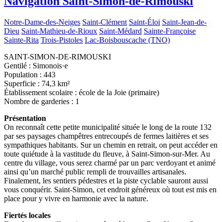
Navigation
Saint-Simon-de-Rimouski
Notre-Dame-des-Neiges
Saint-Clément
Saint-Éloi
Saint-Jean-de-
Dieu
Saint-Mathieu-de-Rioux
Saint-Médard
Sainte-Françoise
Sainte-Rita
Trois-Pistoles
Lac-Boisbouscache (TNO)
SAINT-SIMON-DE-RIMOUSKI
Gentilé : Simonois·e
Population : 443
Superficie : 74,3 km²
Établissement scolaire : école de la Joie (primaire)
Nombre de garderies : 1
Présentation
On reconnaît cette petite municipalité située le long de la route 132
par ses paysages champêtres entrecoupés de fermes laitières et ses
sympathiques habitants. Sur un chemin en retrait, on peut accéder en
toute quiétude à la vastitude du fleuve, à Saint-Simon-sur-Mer. Au
centre du village, vous serez charmé par un parc verdoyant et animé
ainsi qu’un marché public rempli de trouvailles artisanales.
Finalement, les sentiers pédestres et la piste cyclable sauront aussi
vous conquérir. Saint-Simon, cet endroit généreux où tout est mis en
place pour y vivre en harmonie avec la nature.
Fiertés locales