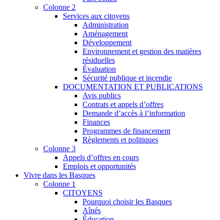
Colonne 2
Services aux citoyens
Administration
Aménagement
Développement
Environnement et gestion des matières
résiduelles
Évaluation
Sécurité publique et incendie
DOCUMENTATION ET PUBLICATIONS
Avis publics
Contrats et appels d’offres
Demande d’accès à l’information
Finances
Programmes de financement
Règlements et politiques
Colonne 3
Appels d’offres en cours
Emplois et opportunités
Vivre dans les Basques
Colonne 1
CITOYENS
Pourquoi choisir les Basques
Aînés
Éducation