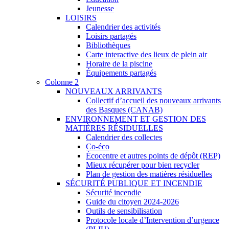
Jeunesse
LOISIRS
Calendrier des activités
Loisirs partagés
Bibliothèques
Carte interactive des lieux de plein air
Horaire de la piscine
Équipements partagés
Colonne 2
NOUVEAUX ARRIVANTS
Collectif d’accueil des nouveaux arrivants
des Basques (CANAB)
ENVIRONNEMENT ET GESTION DES
MATIÈRES RÉSIDUELLES
Calendrier des collectes
Co-éco
Écocentre et autres points de dépôt (REP)
Mieux récupérer pour bien recycler
Plan de gestion des matières résiduelles
SÉCURITÉ PUBLIQUE ET INCENDIE
Sécurité incendie
Guide du citoyen 2024-2026
Outils de sensibilisation
Protocole locale d’Intervention d’urgence