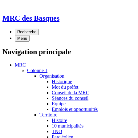
MRC des Basques
Recherche
Menu
Navigation principale
MRC
Colonne 1
Organisation
Historique
Mot du préfet
Conseil de la MRC
Séances du conseil
Équipe
Emplois et opportunités
Territoire
Histoire
10 municipalités
TNO
Parc éolien